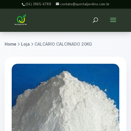
(16) 3965-6788
contato@quintaljardins.com.br
Home
Loja
CALCARIO CALCINADO 20KG