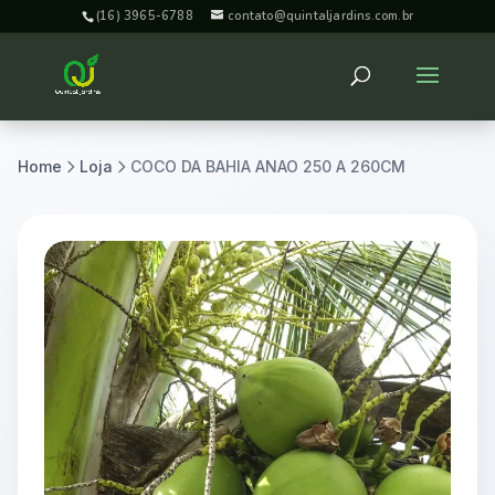
(16) 3965-6788
contato@quintaljardins.com.br
Home
Loja
COCO DA BAHIA ANAO 250 A 260CM