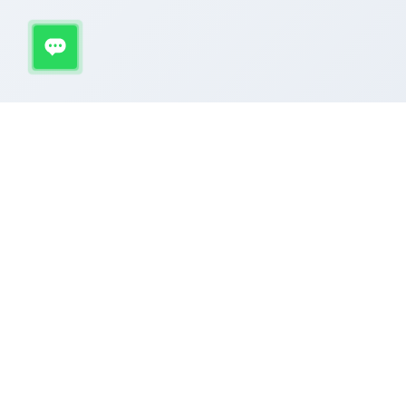
SERVI
Ribeirão Preto
Manute
Extraçã
Implant