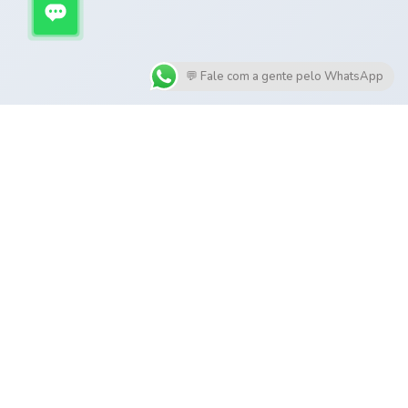
💬 Fale com a gente pelo WhatsApp
SERVIÇOS
Manutenção
Extração e Transplante
Ribeirão Preto
Implantação de Grama e
Jardim
PAISAGISMO
CONTATO