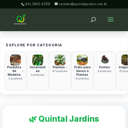
(16) 3965-6788
contato@quintaljardins.com.br
EXPLORE POR CATEGORIA
Produtos
ferrament
Plantas
Prato para
Fontes
Irriga
de
as
Vasos e
87 produtos
4 produtos
20 pro
Madeira
Plantas
4 produtos
5 produtos
4 produtos
🌿 Quintal Jardins