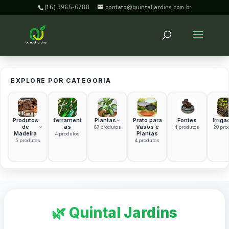
(16) 3965-6788
contato@quintaljardins.com.br
EXPLORE POR CATEGORIA
Produtos
ferrament
Plantas
Prato para
Fontes
Irriga
de
as
Vasos e
87 produtos
4 produtos
20 pro
Madeira
Plantas
4 produtos
5 produtos
4 produtos
🌿 Quintal Jardins