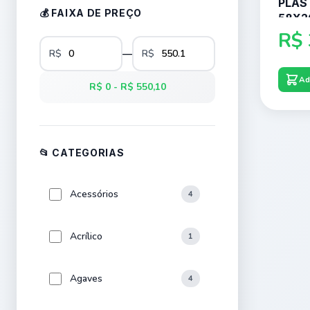
PLAS
💰 FAIXA DE PREÇO
58X
R$
R$
—
R$
Ad
R$ 0 - R$ 550,10
📂 CATEGORIAS
Acessórios
4
Acrílico
1
Agaves
4