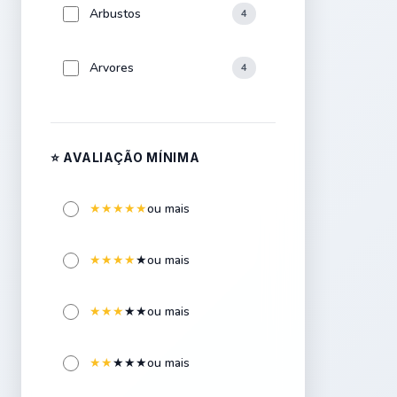
Arbustos
4
Arvores
4
Aspersores
4
⭐ AVALIAÇÃO MÍNIMA
Bancos
1
★
★
★
★
★
ou mais
Bonsai
4
★
★
★
★
★
ou mais
Bromélias
4
★
★
★
★
★
ou mais
Cactos
4
★
★
★
★
★
ou mais
Carnívoras
1