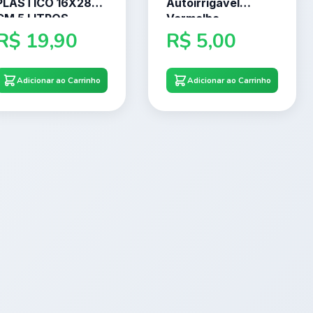
PLASTICO 16X28
Autoirrigavel
CM 5 LITROS
Vermelho
40x15x10cm
R$
19,90
R$
5,00
Adicionar ao Carrinho
Adicionar ao Carrinho