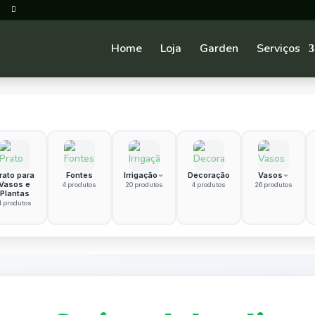
Home
Loja
Garden
Serviços
rato para
Fontes
Irrigação
Decoração
Vasos
Vasos e
4 produtos
20 produtos
4 produtos
26 produtos
Plantas
4 produtos