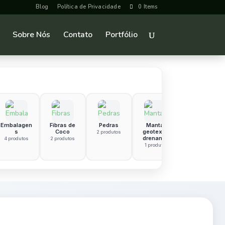
Blog
Política de Privacidade
0 Items
Sobre Nós
Contato
Portfólio
Embalagen
Fibras de
Pedras
Manta
Hidrogel ou
s
Coco
geotextil
Polímero
2 produtos
drenante
Superabsor
4 produtos
2 produtos
vente
1 produto
1 produto