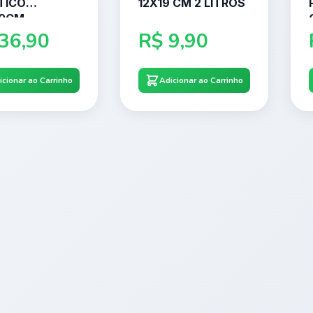
TICO
12X19 CM 2 LITROS
20CM
36,90
R$
9,90
icionar ao Carrinho
Adicionar ao Carrinho