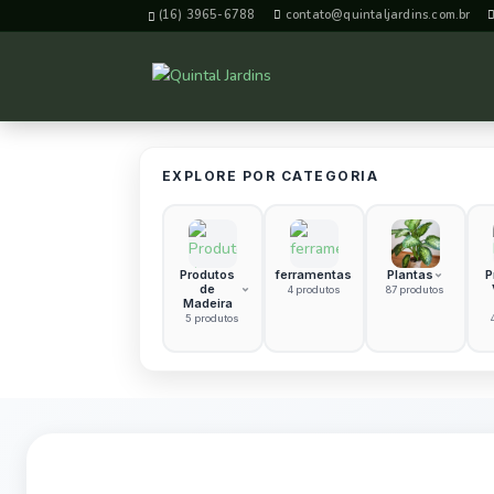
(16) 3965-6788
contato@quintaljardins.com.br
EXPLORE POR CATEGORIA
Produtos
ferramentas
Plantas
P
de
4 produtos
87 produtos
Madeira
5 produtos