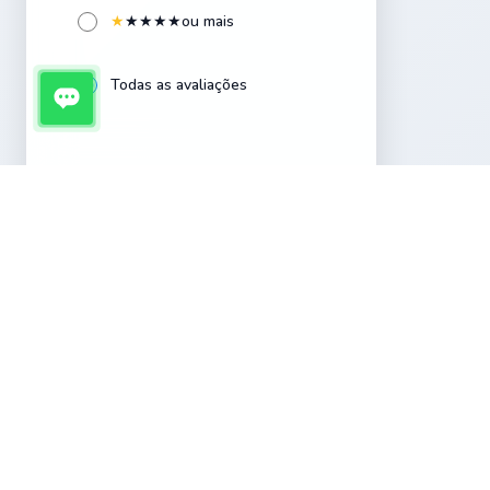
★
★
★
★
★
ou mais
Cerâmica esmaltada
4
Todas as avaliações
Conexões
4
Coníferas
4
Coqueiros
2
Embalagens
4
Ervas e Temperos
4
Fontes
4