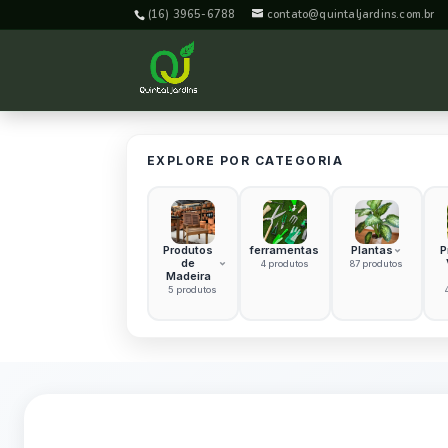
(16) 3965-6788
contato@quintaljardins.com.br
EXPLORE POR CATEGORIA
Produtos
ferramentas
Plantas
P
de
4 produtos
87 produtos
Madeira
5 produtos