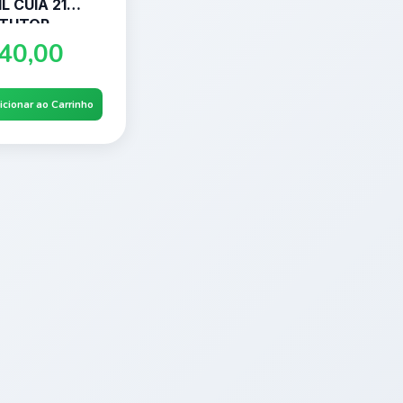
L CUIA 21
TUTOR
RAL
40,00
icionar ao Carrinho