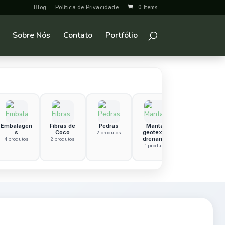
Blog
Política de Privacidade
0 Items
Sobre Nós
Contato
Portfólio
Embalagen
Fibras de
Pedras
Manta
Hidrogel ou
s
Coco
geotextil
Polímero
2 produtos
drenante
Superabsor
4 produtos
2 produtos
vente
1 produto
1 produto