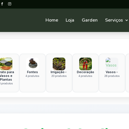
Home
Loja
Garden
Serviços
rato para
Fontes
Irrigação
Decoração
Vasos
Vasos e
4 produtos
20 produtos
4 produtos
26 produtos
Plantas
4 produtos