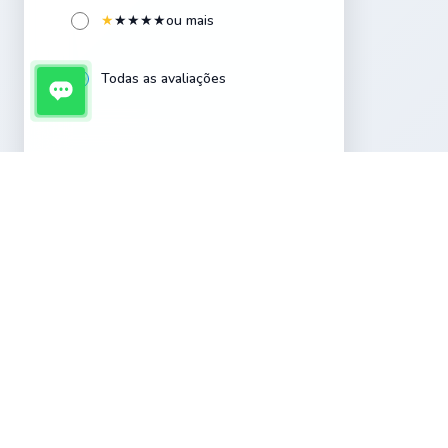
★
★
★
★
★
ou mais
Cerâmica esmaltada
4
Todas as avaliações
Conexões
4
Coníferas
4
Coqueiros
2
Embalagens
4
Ervas e Temperos
4
Fontes
4