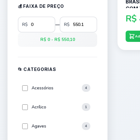
BRASI
💰 FAIXA DE PREÇO
COM 
CENT
R$
R$
—
R$
Ad
R$ 0 - R$ 550,10
📂 CATEGORIAS
Acessórios
4
Acrílico
1
Agaves
4