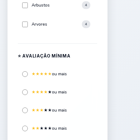
Arbustos
4
Arvores
4
Aspersores
4
⭐ AVALIAÇÃO MÍNIMA
Bancos
1
★
★
★
★
★
ou mais
Bonsai
4
★
★
★
★
★
ou mais
Bromélias
4
★
★
★
★
★
ou mais
Cactos
4
★
★
★
★
★
ou mais
Carnívoras
1