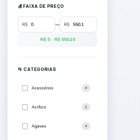
💰 FAIXA DE PREÇO
R$
—
R$
R$ 0 - R$ 550,10
📂 CATEGORIAS
Acessórios
4
Acrílico
1
Agaves
4