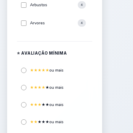
Arbustos
4
Arvores
4
Aspersores
4
⭐ AVALIAÇÃO MÍNIMA
Bancos
1
★
★
★
★
★
ou mais
Bonsai
4
★
★
★
★
★
ou mais
Bromélias
4
★
★
★
★
★
ou mais
Cactos
4
★
★
★
★
★
ou mais
Carnívoras
1