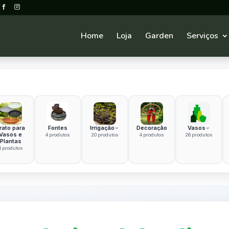
Home
Loja
Garden
Serviços
rato para
Fontes
Irrigação
Decoração
Vasos
Vasos e
4 produtos
20 produtos
4 produtos
26 produtos
Plantas
4 produtos