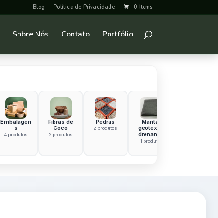
Blog
Política de Privacidade
0 Items
Sobre Nós
Contato
Portfólio
Embalagen
Fibras de
Pedras
Manta
Hidrogel ou
s
Coco
geotextil
Polímero
2 produtos
drenante
Superabsor
4 produtos
2 produtos
vente
1 produto
1 produto