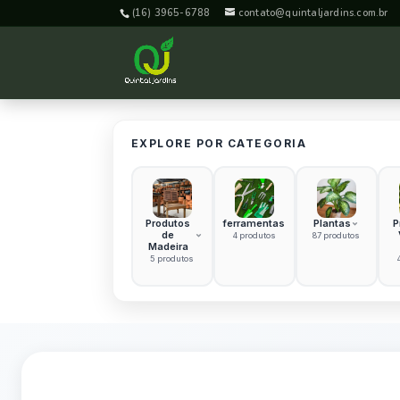
(16) 3965-6788
contato@quintaljardins.com.br
EXPLORE POR CATEGORIA
Produtos
ferramentas
Plantas
P
de
4 produtos
87 produtos
Madeira
5 produtos