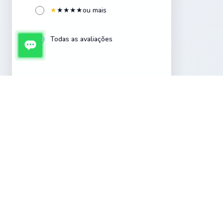
★
★
★
★
★
ou mais
Cerâmica esmaltada
4
Todas as avaliações
Conexões
4
Coníferas
4
Coqueiros
2
Embalagens
4
Ervas e Temperos
4
Fontes
4